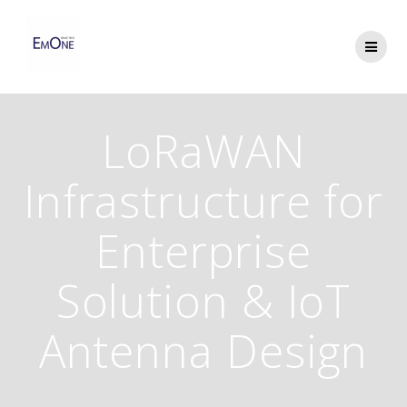
Skip
to
content
LoRaWAN
Infrastructure for
Enterprise
Solution & IoT
Antenna Design